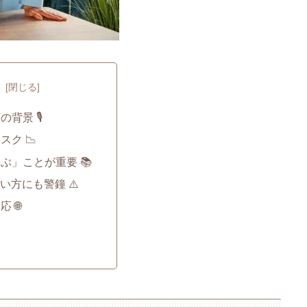
次
背景 🎙️
ク 📉
ぶ」ことが重要 📚
い方にも警鐘 ⚠️
 🌐