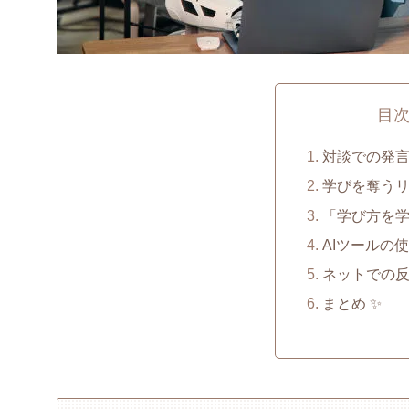
目
対談での発言の
学びを奪うリス
「学び方を学
AIツールの使
ネットでの反応
まとめ ✨