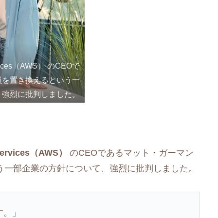
vices（AWS） のCEOで
員を置き換えるという一
、強烈に批判しました。
Services（AWS）
のCEOであるマット・ガーマン
いう一部企業の方針について、強烈に批判しました。
す。」