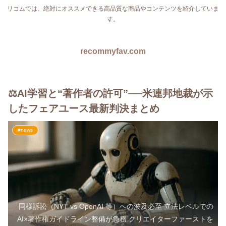
リコムでは、絶対にオススメできる高品質な商品やコンテンツを紹介していま
す。
recommyfav.com
⚖️AI学習と“著作者の許可”──米連邦地裁が示
したフェアユース最新判決まとめ
#news
同様訴訟（NYT vs OpenAI 等）への波及必至 立法レベルでの
AI×著作権ガイドライン整備が急務 クリエイターファーストを