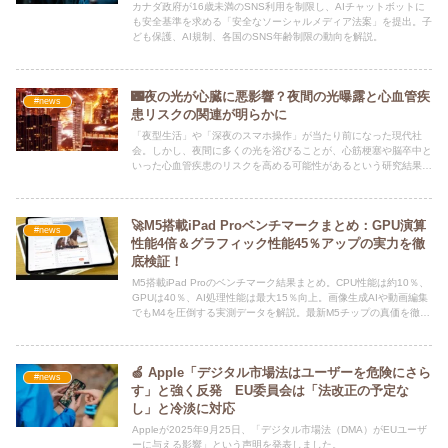
カナダ政府が16歳未満のSNS利用を制限し、AIチャットボットに
も安全基準を求める「安全なソーシャルメディア法案」を提出。子
ども保護、AI規制、各国のSNS年齢制限の動向を解説。
🌃夜の光が心臓に悪影響？夜間の光曝露と心血管疾
#news
患リスクの関連が明らかに
「夜型生活」や「深夜のスマホ操作」が当たり前になった現代社
会。しかし、夜間に多くの光を浴びることが、心筋梗塞や脳卒中と
いった心血管疾患のリスクを高める可能性があるという研究結果が
発表され、注目を集めています。
🚀M5搭載iPad Proベンチマークまとめ：GPU演算
#news
性能4倍＆グラフィック性能45％アップの実力を徹
底検証！
M5搭載iPad Proのベンチマーク結果まとめ。CPU性能は約10％、
GPUは40％、AI処理性能は最大15％向上。画像生成AIや動画編集
でもM4を圧倒する実測データを解説。最新M5チップの真価を徹底
検証します。
🍏 Apple「デジタル市場法はユーザーを危険にさら
#news
す」と強く反発 EU委員会は「法改正の予定な
し」と冷淡に対応
Appleが2025年9月25日、「デジタル市場法（DMA）がEUユーザ
ーに与える影響」という声明を発表しました。