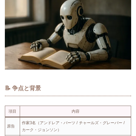
📝 争点と背景
項目
内容
作家3名（アンドレア・バーツ / チャールズ・グレーバー /
原告
カーク・ジョンソン）