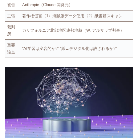
被告
Anthropic（Claude 開発元）
主張
著作権侵害〈1〉海賊版データ使用〈2〉紙書籍スキャン
裁判
カリフォルニア北部地区連邦地裁（W. アルサップ判事）
所
重要
“AI学習は変容的か?” “紙→デジタル化は許されるか?”
論点