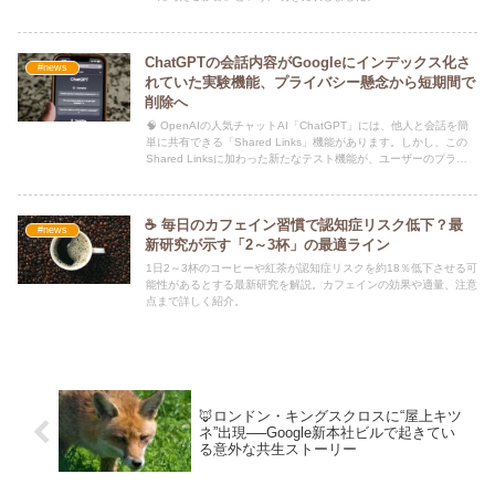
ChatGPTの会話内容がGoogleにインデックス化さ
#news
れていた実験機能、プライバシー懸念から短期間で
削除へ
🧠 OpenAIの人気チャットAI「ChatGPT」には、他人と会話を簡
単に共有できる「Shared Links」機能があります。しかし、この
Shared Linksに加わった新たなテスト機能が、ユーザーのプライ
バシーを脅かす可能性があるとして短期間で削除されたことが明ら
かになりました。
☕ 毎日のカフェイン習慣で認知症リスク低下？最
#news
新研究が示す「2～3杯」の最適ライン
1日2～3杯のコーヒーや紅茶が認知症リスクを約18％低下させる可
能性があるとする最新研究を解説。カフェインの効果や適量、注意
点まで詳しく紹介。
🦊ロンドン・キングスクロスに“屋上キツ
ネ”出現──Google新本社ビルで起きてい
る意外な共生ストーリー