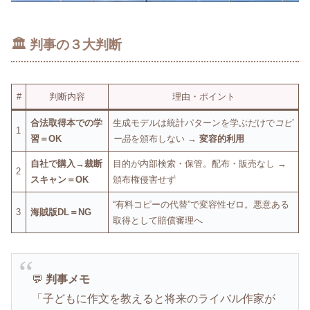
🏛️ 判事の３大判断
#
判断内容
理由・ポイント
合法取得本での学
生成モデルは統計パターンを学ぶだけで
コピ
1
習＝OK
ー品
を頒布しない →
変容的利用
自社で購入→裁断
目的が内部検索・保管。配布・販売なし →
2
スキャン＝OK
頒布権侵害せず
“有料コピーの代替”で変容性ゼロ。悪意ある
3
海賊版DL＝NG
取得として賠償審理へ
💬
判事メモ
「子どもに作文を教えると将来のライバル作家が