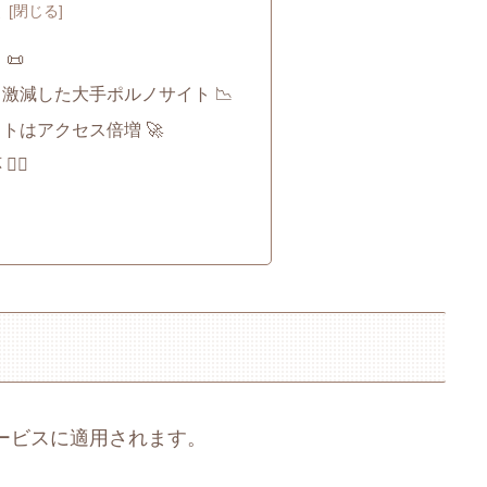
次
📜
激減した大手ポルノサイト 📉
トはアクセス倍増 🚀
‍♂️
ービスに適用されます。