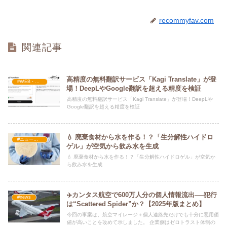
recommyfav.com
関連記事
高精度の無料翻訳サービス「Kagi Translate」が登
#WEB・プログラム・SEO
場！DeepLやGoogle翻訳を超える精度を検証
高精度の無料翻訳サービス「Kagi Translate」が登場！DeepLや
Google翻訳を超える精度を検証
💧 廃棄食材から水を作る！？「生分解性ハイドロ
#ニュース・社会・コラム
ゲル」が空気から飲み水を生成
💧 廃棄食材から水を作る！？「生分解性ハイドロゲル」が空気か
ら飲み水を生成
✈️カンタス航空で600万人分の個人情報流出──犯行
#news
は“Scattered Spider”か？【2025年版まとめ】
今回の事案は、航空マイレージ＋個人連絡先だけでも十分に悪用価
値が高いことを改めて示しました。 企業側はゼロトラスト体制の