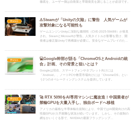
徹底を、ユーザー側は自衛策と早期発見を講じることが必須です。
⚠️Steamが「Unityの欠陥」に警告 人気ゲームが
#news
攻撃対象になる可能性も
ゲームエンジンUnityに深刻な脆弱性（CVE-2025-59489）が発見
され、SteamとMicrosoftが警告。人気タイトルが影響を受け、開
発者は修正版Unityで再構築が必要に。安全なゲームプレイのため
に今すぐアップデートを。
💻Google幹部が語る「ChromeOSとAndroidの統
#news
合」計画、その背景と狙いとは？
Googleは現在、スマートフォンやタブレット向けには
「Android」、ノートPCや教育市場向けには「ChromeOS」とい
う2つのオペレーティングシステムを提供しています。
🚀 RTX 5090をAI専用マシンに魔改造！中国業者が
#news
禁輸GPUを大量入手し、独自ボードへ移植
アメリカの厳格な半導体輸出規制により、中国ではAI開発向けの高
性能GPUが入手困難な状況が続いています。 しかし、その規制の
網をかいくぐる形で、NVIDIAの最新フラッグシップ
GPU「GeForce RTX 5090」をAI向けに改造する中国の業者が存
在することが明らかになりました。