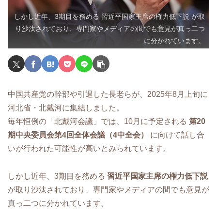
しかし近年、3期目を務める 習近平国家主席の権力低下説 が取
り沙汰されており、専門家やメディアの間でも意見が真っ二つ
に分かれています。
中国共産党の幹部や引退した長老らが、2025年8月上旬に
河北省・北戴河に集結しました。
毎年恒例の「北戴河会議」では、10月に予定される
第20
期中央委員会第4回全体会議（4中全会）
に向けて話し合
いが行われた可能性が高いとみられています。
しかし近年、3期目を務める
習近平国家主席の権力低下説
が取り沙汰されており、専門家やメディアの間でも意見が
真っ二つに分かれています。