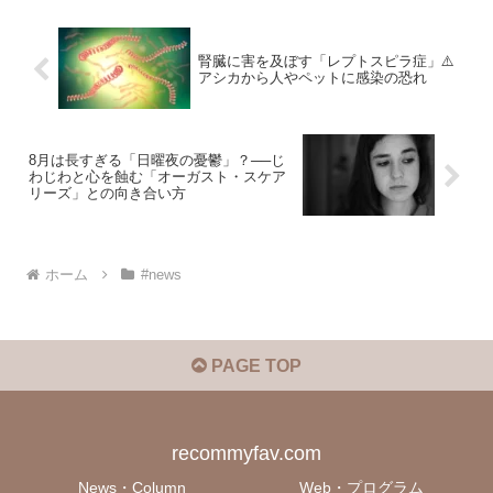
腎臓に害を及ぼす「レプトスピラ症」⚠️
アシカから人やペットに感染の恐れ
8月は長すぎる「日曜夜の憂鬱」？──じ
わじわと心を蝕む「オーガスト・スケア
リーズ」との向き合い方
ホーム
#news
PAGE TOP
recommyfav.com
News・Column
Web・プログラム