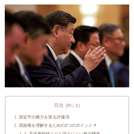
目次
習近平の権力を巡る評価🧐
習政権を理解するための3つのポイント📌
1. 毛沢東時代よりも読みにくい政治構造