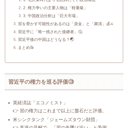
2. 権力争いの主要人物は「軽量級」
3. 中国政治分析は「巨大市場」
習を脅かす可能性があるのは「資金」と「粛清」💰⚔️
習近平に「唯一残された後継者」🤔
習近平後の中国はどうなる？🌏
まとめ📝
習近平の権力を巡る評価🧐
英経済誌「エコノミスト」
👉 習の権力はこれまで以上に盤石だと評価。
米シンクタンク「ジェームズタウン財団」
👉 真逆の見解で、「習の失墜は近い」と予測。