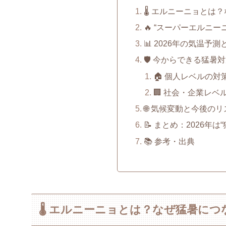
🌡️ エルニーニョと
🔥 “スーパーエルニ
📊 2026年の気温予
🛡️ 今からできる猛
🏠 個人レベルの対
🏢 社会・企業レベ
🌐 気候変動と今後のリ
📝 まとめ：2026年
📚 参考・出典
🌡️ エルニーニョとは？なぜ猛暑に