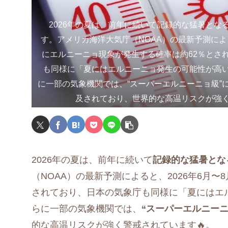
2026年の夏は、前年に続いて記録的な猛暑とな
す。アメリカ海洋大気庁（NOAA）の最新予測による
にエルニーニョ現象が発生する確率は約62％とさ
も同様に「夏にはエルニーニョ発生の可能性が高
に一部の気象機関では、“スーパーエルニーニョ級”
及されており、世界的な高温リスクが強く
2026年の夏は、前年に続いて
記録的な猛暑とな
（NOAA）の最新予測によると、2026年6月
されており、日本の気象庁も同様に「夏にはエ
らに一部の気象機関では、
“スーパーエルニー
的な高温リスクが強く警戒されています🔥。