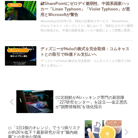
🔐SharePointにゼロデイ脆弱性、中国系国家ハッ
#news
カー「Linen Typhoon」「Violet Typhoon」が悪
用とMicrosoftが警告
Microsoftは2025年7月、同社の企業向けサービス「SharePoint」
のセルフホスト（オンプレミス）版において、深刻なゼロデイ脆弱
性が発見され、中国の国家支援ハッカー集団によって実際に悪用さ
れたと公式に発表しました。
ディズニーがHuluの株式を完全取得：コムキャス
#ニュース・社会・コラム
トとの取引で86億ドル支払いへ
ディズニーがHuluの株式を完全取得：コムキャストとの取引で86
億ドル支払いへ
🕵️‍♂️北朝鮮がAIハッキング専門の新部隊
「227研究センター」を設立──金正恩氏
が“国際情報戦”を強化指示
🍊「1日1個のオレンジ」でうつ病リスク
が約20％低下？最新研究が示す“腸内細
菌”との意外な関係