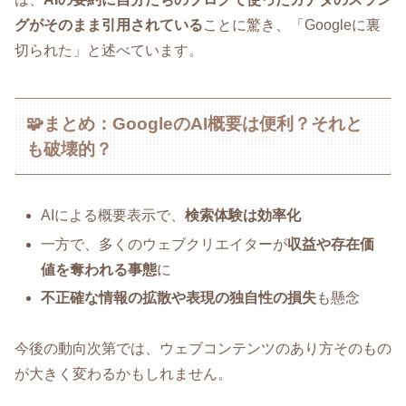
グがそのまま引用されている
ことに驚き、「Googleに裏
切られた」と述べています。
🧩まとめ：GoogleのAI概要は便利？それと
も破壊的？
AIによる概要表示で、
検索体験は効率化
一方で、多くのウェブクリエイターが
収益や存在価
値を奪われる事態
に
不正確な情報の拡散や表現の独自性の損失
も懸念
今後の動向次第では、ウェブコンテンツのあり方そのもの
が大きく変わるかもしれません。