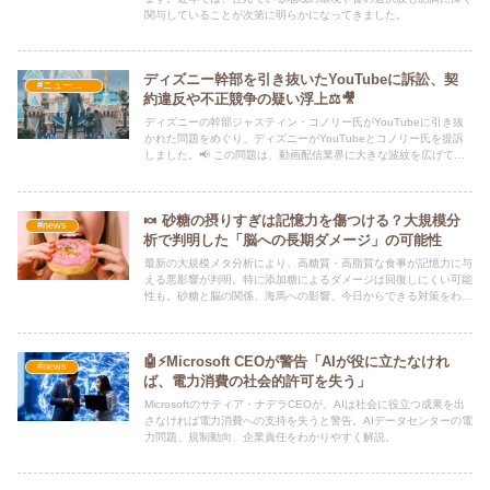
関与していることが次第に明らかになってきました。
ディズニー幹部を引き抜いたYouTubeに訴訟、契
#ニュース・社会・コラム
約違反や不正競争の疑い浮上⚖️🎥
ディズニーの幹部ジャスティン・コノリー氏がYouTubeに引き抜
かれた問題をめぐり、ディズニーがYouTubeとコノリー氏を提訴
しました。📢 この問題は、動画配信業界に大きな波紋を広げてい
ます。
🍬 砂糖の摂りすぎは記憶力を傷つける？大規模分
#news
析で判明した「脳への長期ダメージ」の可能性
最新の大規模メタ分析により、高糖質・高脂質な食事が記憶力に与
える悪影響が判明。特に添加糖によるダメージは回復しにくい可能
性も。砂糖と脳の関係、海馬への影響、今日からできる対策をわか
りやすく解説します。
🤖⚡Microsoft CEOが警告「AIが役に立たなけれ
#news
ば、電力消費の社会的許可を失う」
Microsoftのサティア・ナデラCEOが、AIは社会に役立つ成果を出
さなければ電力消費への支持を失うと警告。AIデータセンターの電
力問題、規制動向、企業責任をわかりやすく解説。