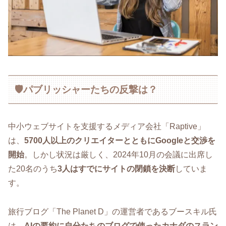
🛡️パブリッシャーたちの反撃は？
中小ウェブサイトを支援するメディア会社「Raptive」
は、
5700人以上のクリエイターとともにGoogleと交渉を
開始
。しかし状況は厳しく、2024年10月の会議に出席し
た20名のうち
3人はすでにサイトの閉鎖を決断
していま
す。
旅行ブログ「The Planet D」の運営者であるブースキル氏
は、
AIの要約に自分たちのブログで使ったカナダのスラン