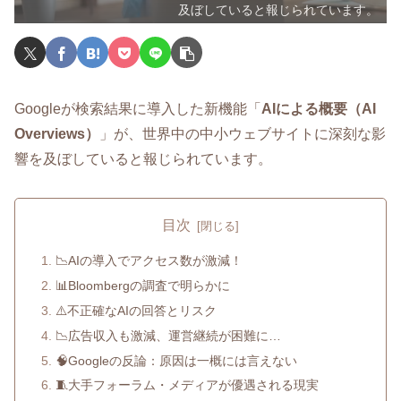
及ぼしていると報じられています。
Googleが検索結果に導入した新機能「
AIによる概要（AI
Overviews）
」が、世界中の中小ウェブサイトに深刻な影
響を及ぼしていると報じられています。
目次
📉AIの導入でアクセス数が激減！
📊Bloombergの調査で明らかに
⚠️不正確なAIの回答とリスク
📉広告収入も激減、運営継続が困難に…
🧠Googleの反論：原因は一概には言えない
🧵大手フォーラム・メディアが優遇される現実