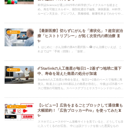
科学誌Scienceが選ぶ2025年の科学的ブレイクスルーを総まと
め。再生可能エネルギー、個別化遺伝子編集、淋病新薬、AI科学、
ルービン天文台、デニソワ人、異種移植、耐暑性米までわかりやす
く解説します。
【最新医療】切らずにがんを「液状化」？超音波治
#news
療「ヒストトリプシー」が拓く次世代の癌治療 🧬
✨
1. はじめに：がん治療の第4の選択肢へ 🏥 がん治療といえば、こ
れまでは**「手術（切除）」「放射...
☄️Starlinkの人工衛星が毎日1～2基ずつ地球に落下
#news
中、寿命を迎えた衛星の処分が加速
Starlinkの人工衛星が寿命を迎え、毎日1〜2基のペースで地球に再
突入。軌道上には9,000基以上の衛星が存在し、今後は1日5基ペー
スに増加の可能性も。スペースデブリとケスラーシンドロームの懸
念が高まる。
【レビュー】広告をまるごとブロックして通信量も
#ニュース・社会・コラム
大幅節約！「広告ブロッカーPro」を使ってみた📵
✨
スマホでニュースやゲーム攻略サイトを見ていると、どうしても目
に入ってくるのが広告。 中には誤クリックを狙った悪質なもの