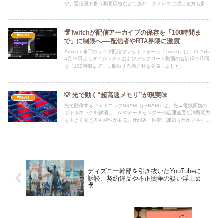
や、通信量を食う動画広告などもあり、ストレスに感じる方も多い
のではないでしょうか。
🎥Twitchが配信アーカイブの保存を「100時間ま
#news
で」に制限へ──配信者やRTA界隈に激震
Amazon傘下のライブ配信プラットフォーム「Twitch」は、2025年
4月19日よりダイジェストおよびアップロード動画の合計保存時間
を「100時間まで」に制限する新方針を発表しました。
💡 光で動く“超高速メモリ”が現実味
#news
光で動作するフォトニックSRAM（pSRAM）は、光↔電気変換の
ボトルネックを解消し、AIやデータセンターの処理速度と消費電力
を大きく変える可能性がある。仕組み・性能・課題をわかりやすく
解説。
ディズニー幹部を引き抜いたYouTubeに
訴訟、契約違反や不正競争の疑い浮上⚖️
🎥