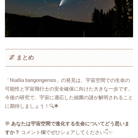
🌌 まとめ
「Niallia tiangongensis」の発見は、宇宙空間での生命の
可能性と宇宙飛行士の安全確保に向けた大きな一歩です。
今後の研究で、宇宙に適応した細菌の謎が解明されること
に期待しましょう！🔍🌟
💬
あなたは宇宙空間で進化する生命についてどう思いま
すか？
コメント欄でぜひシェアしてください👇✨