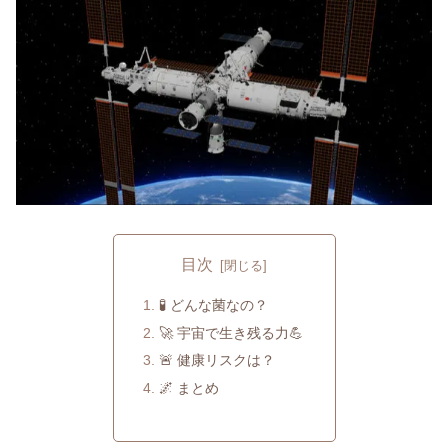
目次
🧪 どんな菌なの？
🚀 宇宙で生き残る力💪
🚨 健康リスクは？
🌌 まとめ